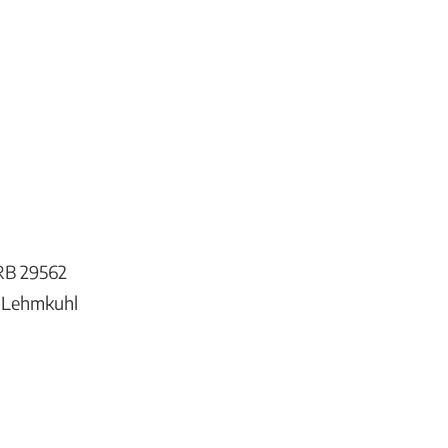
RB 29562
n Lehmkuhl